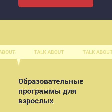
 ABOUT
TALK ABOUT
TALK ABOU
Образовательные
программы для
взрослых