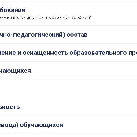
ебования
емые школой иностранных языков "Альбион"
чно-педагогический) состав
ение и оснащенность образовательного пр
учающихся
ьность
евода) обучающихся