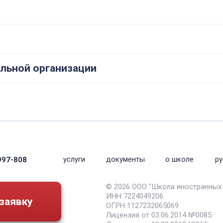
ельной организации
услуги
документы
о школе
ру
997-808
© 2026 ООО "Школа иностранных
ИНН 7224049206
заявку
ОГРН 1127232065069
Лицензия от 03.06.2014 №0085